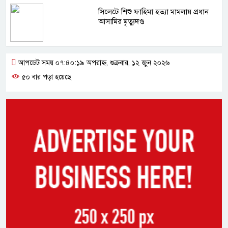
সিলেটে শিশু ফাহিমা হত্যা মামলায় প্রধান
আসামির মৃত্যুদণ্ড
আপডেট সময় ০৭:৪০:১৯ অপরাহ্ন, শুক্রবার, ১২ জুন ২০২৬
৫০ বার পড়া হয়েছে