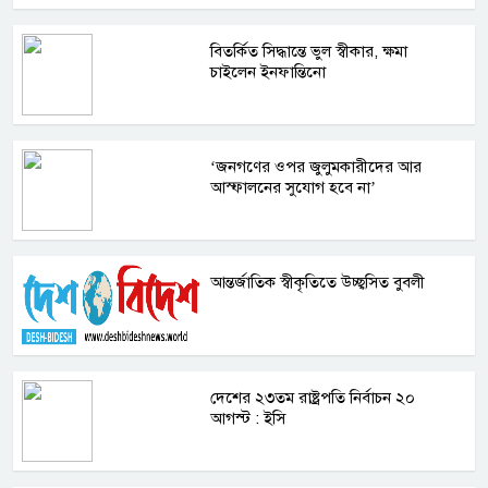
বিতর্কিত সিদ্ধান্তে ভুল স্বীকার, ক্ষমা
চাইলেন ইনফান্তিনো
‘জনগণের ওপর জুলুমকারীদের আর
আস্ফালনের সুযোগ হবে না’
আন্তর্জাতিক স্বীকৃতিতে উচ্ছ্বসিত বুবলী
দেশের ২৩তম রাষ্ট্রপতি নির্বাচন ২০
আগস্ট : ইসি