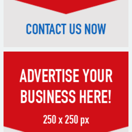
দুর্বল হয়েছে: ওয়াংচুক
৫ দিনের নতুন কর্মসূচি ঘোষণা
জামায়াত জোটের
৪৮ ঘণ্টার মধ্যে ৬ জেলায় নিম্নাঞ্চল
প্লাবিত হওয়ার শঙ্কা