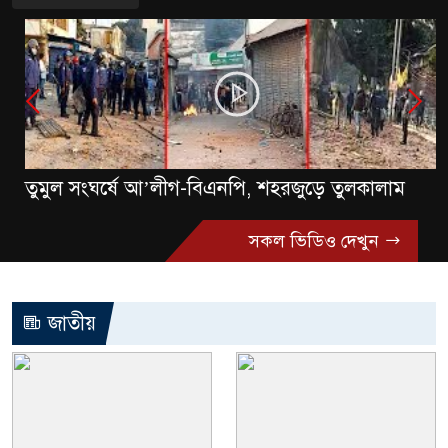
তুমুল সংঘর্ষে আ’লীগ-বিএনপি, শহরজুড়ে তুলকালাম
সকল ভিডিও দেখুন
জাতীয়