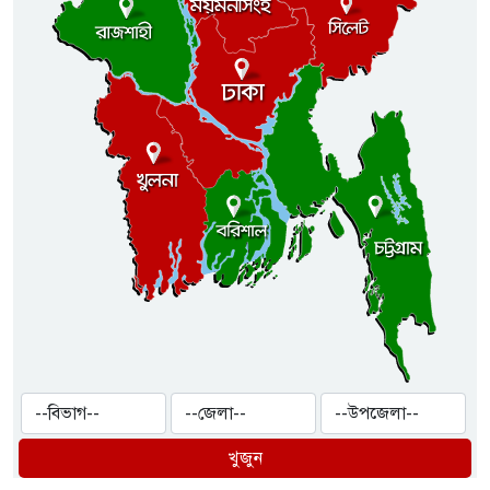
খুজুন