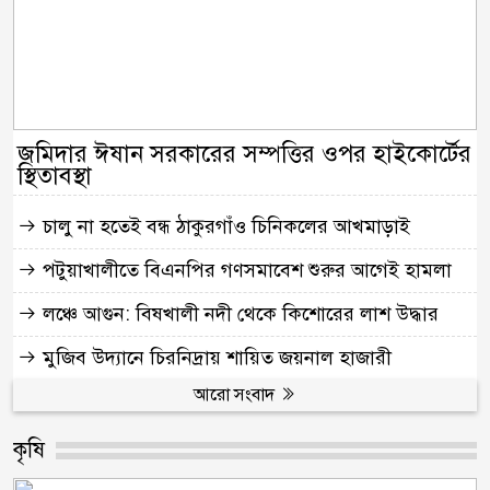
জমিদার ঈষান সরকারের সম্পত্তির ওপর হাইকোর্টের
স্থিতাবস্থা
চালু না হতেই বন্ধ ঠাকুরগাঁও চিনিকলের আখমাড়াই
পটুয়াখালীতে বিএনপির গণসমাবেশ শুরুর আগেই হামলা
লঞ্চে আগুন: বিষখালী নদী থেকে কিশোরের লাশ উদ্ধার
মুজিব উদ্যানে চিরনিদ্রায় শায়িত জয়নাল হাজারী
আরো সংবাদ
কৃষি