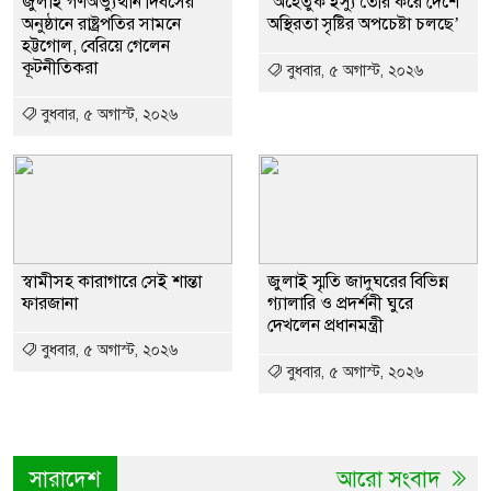
জুলাই গণঅভ্যুত্থান দিবসের
‘অহেতুক ইস্যু তৈরি করে দেশে
অনুষ্ঠানে রাষ্ট্রপতির সামনে
অস্থিরতা সৃষ্টির অপচেষ্টা চলছে’
হট্টগোল, বেরিয়ে গেলেন
কূটনীতিকরা
বুধবার, ৫ অগাস্ট, ২০২৬
বুধবার, ৫ অগাস্ট, ২০২৬
স্বামীসহ কারাগারে সেই শান্তা
জুলাই স্মৃতি জাদুঘরের বিভিন্ন
ফারজানা
গ্যালারি ও প্রদর্শনী ঘুরে
দেখলেন প্রধানমন্ত্রী
বুধবার, ৫ অগাস্ট, ২০২৬
বুধবার, ৫ অগাস্ট, ২০২৬
সারাদেশ
আরো সংবাদ