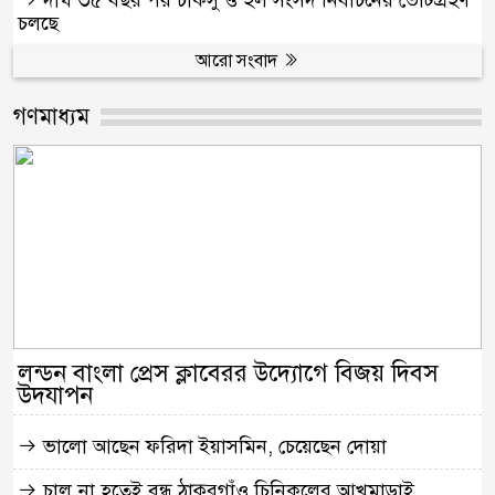
চলছে
আরো সংবাদ
গণমাধ্যম
লন্ডন বাংলা প্রেস ক্লাবেরর উদ্যোগে বিজয় দিবস
উদযাপন
ভালো আছেন ফরিদা ইয়াসমিন, চেয়েছেন দোয়া
চালু না হতেই বন্ধ ঠাকুরগাঁও চিনিকলের আখমাড়াই