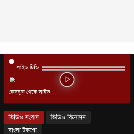
৬
আগস্ট : ইসি
সিলেটে শিশু ফাহিমা হত্যা মামলায়
৭
প্রধান আসামির মৃত্যুদণ্ড
ভারতের স্বাধীনতা দিবসকে ‘ইন্ডিয়া
৮
ডে’ ঘোষণা যুক্তরাষ্ট্রের
লাইভ টিভি
তরুণদের আন্দোলনে মোদি সরকার
৯
ফেসবুক থেকে লাইভ
দুর্বল হয়েছে: ওয়াংচুক
৫ দিনের নতুন কর্মসূচি ঘোষণা
ভিডিও সংবাদ
ভিডিও বিনোদন
১০
জামায়াত জোটের
বাংলা টকশো