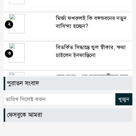
মির্জা ফখরুলই কি বঙ্গভবনের নতুন
২
বাসিন্দা হচ্ছেন?
বিতর্কিত সিদ্ধান্তে ভুল স্বীকার, ক্ষমা
৩
চাইলেন ইনফান্তিনো
‘জনগণের ওপর জুলুমকারীদের আর
পুরাতন সংবাদ
৪
আস্ফালনের সুযোগ হবে না’
আন্তর্জাতিক স্বীকৃতিতে উচ্ছ্বসিত বুবলী
৫
ফেসবুকে আমরা
দেশের ২৩তম রাষ্ট্রপতি নির্বাচন ২০