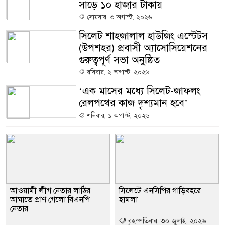
সাড়ে ১০ হাজার টাকায়
সোমবার, ৩ অগাস্ট, ২০২৬
সিলেট শাহজালাল হাউজিং এস্টেটস
(উপশহর) প্রবাসী অ্যাসোসিয়েশনের
গুরুত্বপূর্ণ সভা অনুষ্ঠিত
রবিবার, ২ অগাস্ট, ২০২৬
‘এক মাসের মধ্যে সিলেট-জাফলং
রেলপথের কাজ দৃশ্যমান হবে’
শনিবার, ১ অগাস্ট, ২০২৬
আওয়ামী লীগ নেতার লাঠির
সিলেটে এনসিপির গাড়িবহরে
আঘাতে প্রাণ গেলো বিএনপি
হামলা
নেতার
বৃহস্পতিবার, ৩০ জুলাই, ২০২৬