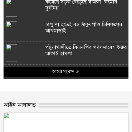
কমেছে সড়ক বেড়েছে মামলা, কমেনি
দুর্ঘটনা
চালু না হতেই বন্ধ ঠাকুরগাঁও চিনিকলের
আখমাড়াই
পটুয়াখালীতে বিএনপির গণসমাবেশ শুরুর
আগেই হামলা
আরো সংবাদ
আইন আদালত