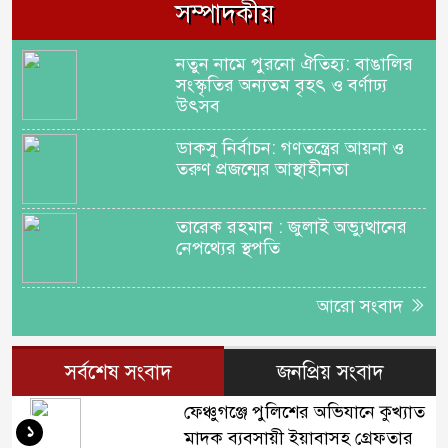
সম্পাদকীয়
নতুন নামে পুরনো ঐতিহ্য: বাঙালির
সংস্কৃতির অন্যতম বৃহৎ ও বর্ণাঢ্য
উৎসব
ডাকসু নির্বাচন: গণতন্ত্রের আয়না ও
তরুণ প্রজন্মের আস্থাহীনতা
তারেক রহমান : জুলাই অভ্যুত্থানের
নেপথ্যের স্থপতি
আরো সংবাদ
সর্বশেষ সংবাদ
জনপ্রিয় সংবাদ
ফেঞ্চুগঞ্জে পুলিশের অভিযানে কুখ্যাত
১
মাদক ব্যবসায়ী ইয়াবাসহ গ্রেফতার