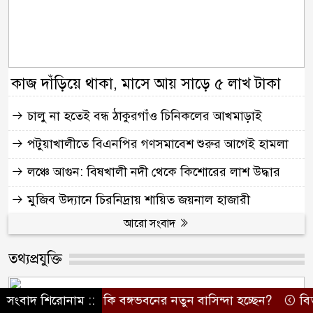
কাজ দাঁড়িয়ে থাকা, মাসে আয় সাড়ে ৫ লাখ টাকা
চালু না হতেই বন্ধ ঠাকুরগাঁও চিনিকলের আখমাড়াই
পটুয়াখালীতে বিএনপির গণসমাবেশ শুরুর আগেই হামলা
লঞ্চে আগুন: বিষখালী নদী থেকে কিশোরের লাশ উদ্ধার
মুজিব উদ্যানে চিরনিদ্রায় শায়িত জয়নাল হাজারী
আরো সংবাদ
তথ্যপ্রযুক্তি
জা ফখরুলই কি বঙ্গভবনের নতুন বাসিন্দা হচ্ছেন?
সংবাদ শিরোনাম ::
বিতর্কিত সিদ্ধা