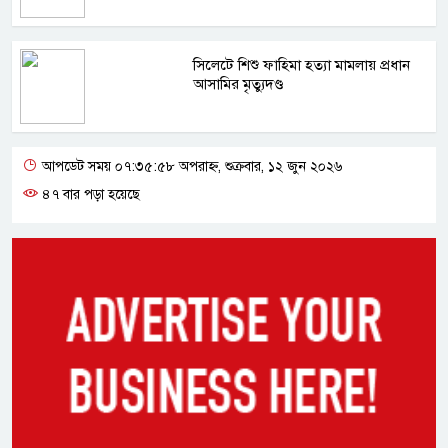
সিলেটে শিশু ফাহিমা হত্যা মামলায় প্রধান
আসামির মৃত্যুদণ্ড
আপডেট সময় ০৭:৩৫:৫৮ অপরাহ্ন, শুক্রবার, ১২ জুন ২০২৬
৪৭ বার পড়া হয়েছে