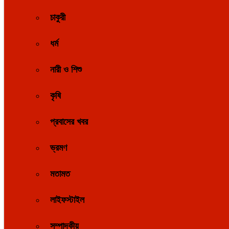
চাকুরী
ধর্ম
নারী ও শিশু
কৃষি
প্রবাসের খবর
ভ্রমণ
মতামত
লাইফস্টাইল
সম্পাদকীয়