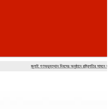
জুলাই গণঅভ্যুত্থান দিবসের অনুষ্ঠানে রাষ্ট্রপতির সামনে হট্টগোল, ব