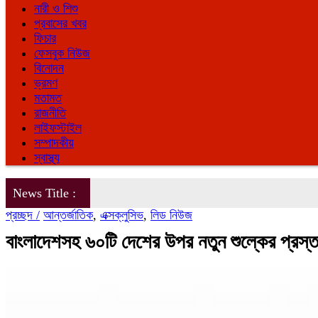
নারী ও শিশু
প্রবাসের খবর
ফিচার
ফেসবুক নিউজ
বিনোদন
ভ্রমণ
মতামত
রাজনীতি
লাইফস্টাইল
সম্পাদকীয়
স্বাস্থ্য
News Title :
প্রচ্ছদ /
আন্তর্জাতিক
,
এক্সক্লুসিভ
,
লিড নিউজ
বাংলাদেশসহ ৬০টি দেশের উপর নতুন শুল্কের প্রস্তাব 