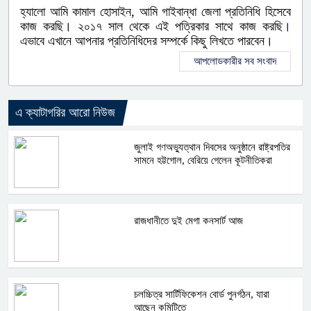
হ্যালো আমি কামাল হোসাইন, আমি গাইবান্ধা জেলা প্রতিনিধি হিসেবে
কাজ করছি। ২০১৭ সাল থেকে এই পত্রিকার সাথে কাজ করছি।
এভাবে এখানে আপনার প্রতিনিধিদের সম্পর্কে কিছু লিখতে পারবেন।
আপলোডকারীর সব সংবাদ
এ ক্যাটাগরির আরো নিউজ
জুলাই গণঅভ্যুত্থান দিবসের অনুষ্ঠানে রাষ্ট্রপতির
সামনে হট্টগোল, বেরিয়ে গেলেন কূটনীতিকরা
রাজধানীতে দুই মেগা কনসার্ট আজ
চলচ্চিত্র সার্টিফিকেশন বোর্ড পুনর্গঠন, যারা
আছেন কমিটিতে