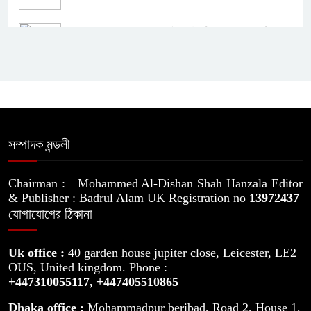
‘অহেতুক ইস্যু তৈরি করে দেশে অস্থিরতা
সৃষ্টির অপচেষ্টা চলছে’
স্বামীসহ কারাগারে সেই শান্তা ফারজানা
সম্পাদক মন্ডলী
জুলাই স্মৃতি জাদুঘরের বিভিন্ন গ্যালারি ও
প্রদর্শনী ঘুরে দেখলেন প্রধানমন্ত্রী
Chairman : Mohammed Al-Dishan Shah Hanzala Editor
& Publisher : Badrul Alam UK Registration no
13972437
যোগাযোগের ঠিকানা
গোপালগঞ্জে ১৫ আগস্ট পর্যন্ত বিজিবি
মোতায়েন
Uk office :
40 garden house jupiter close, Leicester, LE2
OUS, United kingdom. Phone :
যুক্তরাষ্ট্রকে শিগগিরই মধ্যপ্রাচ্য ছাড়তে
+447310055117,
+447405510865
হবে: ইরান
Dhaka office :
Mohammadpur beribad, Road 2, House 1,