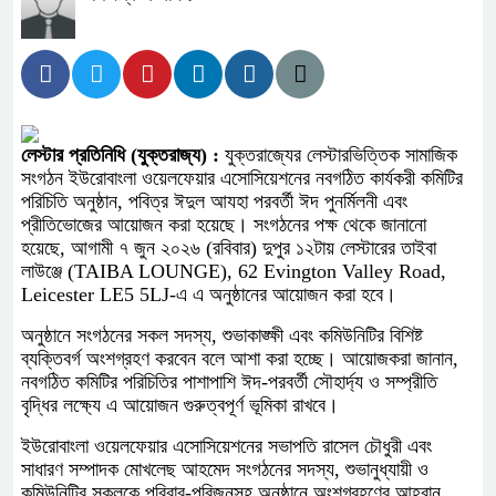
লেস্টার প্রতিনিধি (যুক্তরাজ্য) :
যুক্তরাজ্যের লেস্টারভিত্তিক সামাজিক
সংগঠন ইউরোবাংলা ওয়েলফেয়ার এসোসিয়েশনের নবগঠিত কার্যকরী কমিটির
পরিচিতি অনুষ্ঠান, পবিত্র ঈদুল আযহা পরবর্তী ঈদ পুনর্মিলনী এবং
প্রীতিভোজের আয়োজন করা হয়েছে। সংগঠনের পক্ষ থেকে জানানো
হয়েছে, আগামী ৭ জুন ২০২৬ (রবিবার) দুপুর ১২টায় লেস্টারের তাইবা
লাউঞ্জে (TAIBA LOUNGE), 62 Evington Valley Road,
Leicester LE5 5LJ-এ এ অনুষ্ঠানের আয়োজন করা হবে।
অনুষ্ঠানে সংগঠনের সকল সদস্য, শুভাকাঙ্ক্ষী এবং কমিউনিটির বিশিষ্ট
ব্যক্তিবর্গ অংশগ্রহণ করবেন বলে আশা করা হচ্ছে। আয়োজকরা জানান,
নবগঠিত কমিটির পরিচিতির পাশাপাশি ঈদ-পরবর্তী সৌহার্দ্য ও সম্প্রীতি
বৃদ্ধির লক্ষ্যে এ আয়োজন গুরুত্বপূর্ণ ভূমিকা রাখবে।
ইউরোবাংলা ওয়েলফেয়ার এসোসিয়েশনের সভাপতি রাসেল চৌধুরী এবং
সাধারণ সম্পাদক মোখলেছ আহমেদ সংগঠনের সদস্য, শুভানুধ্যায়ী ও
কমিউনিটির সকলকে পরিবার-পরিজনসহ অনুষ্ঠানে অংশগ্রহণের আহ্বান