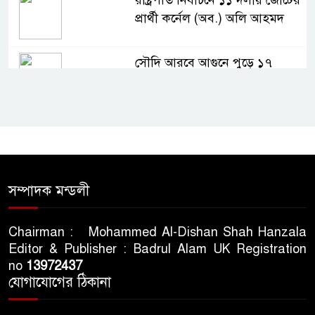
রাষ্ট্রপতি নির্বাচনে ১১ দলীয় জোটের
প্রার্থী কর্নেল (অব.) অলি আহমদ
সৌদি আরবে আগুনে পুড়ে ১৭
বাংলাদেশির মৃত্যু
‘সালমান শাহকে হত্যায় ডনের সঙ্গে
১২ লাখ টাকায় চুক্তি’
আওয়ামী লীগের সাবেক প্রতিমন্ত্রীর
সম্পাদক মন্ডলী
বাড়িতে হামলা, ভাঙচুর
Chairman : Mohammed Al-Dishan Shah Hanzala
Editor & Publisher : Badrul Alam UK Registration
রাষ্ট্রপতি প্রার্থী হিসেবে মির্জা
no
13972437
ফখরুলকেই বেছে নিল বিএনপি
যোগাযোগের ঠিকানা
আগারগাঁও থেকে আলোচিত ভাইরাল