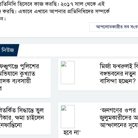
প্রতিনিধি হিসেবে কাজ করছি। ২০১৭ সাল থেকে এই
জ করছি। এভাবে এখানে আপনার প্রতিনিধিদের সম্পর্কে
েন।
আপলোডকারীর সব সংব
ো নিউজ
েঞ্চুগঞ্জে পুলিশের
মির্জা ফখরুলই ক
ভিযানে কুখ্যাত
বঙ্গভবনের নতুন
াদক ব্যবসায়ী
বাসিন্দা হচ্ছেন?
র
িতর্কিত সিদ্ধান্তে ভুল
‘জনগণের ওপর
্বীকার, ক্ষমা চাইলেন
জুলুমকারীদের 
নফান্তিনো
আস্ফালনের সুয
হবে না’