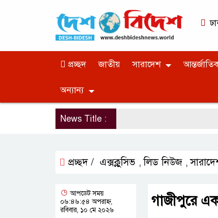
ঢা
প্রচ্ছদ
জাতীয়
সারাদেশ
আন্তর্জাতি
অন্যান্য
News Title :
প্রচ্ছদ /
এক্সক্লুসিভ
লিড নিউজ
সারাদে
,
,
আপডেট সময়
গাজীপুরে এক
০৬:৪৬:৫৪ অপরাহ্ন,
রবিবার, ১০ মে ২০২৬