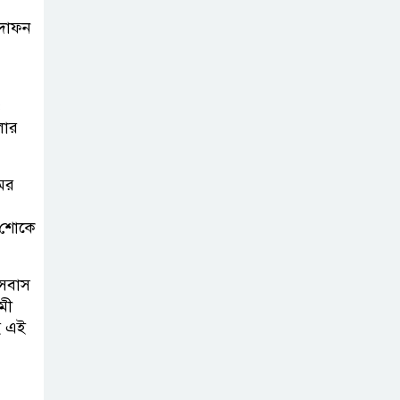
 দাফন
আন্তর্জাতিক
স্বীকৃতিতে উচ্ছ্বসিত
বুবলী
ও
লার
দেশের ২৩তম
রাষ্ট্রপতি নির্বাচন ২০
মের
আগস্ট : ইসি
ই শোকে
সিলেটে শিশু ফাহিমা
হত্যা মামলায় প্রধান
বসবাস
আসামির মৃত্যুদণ্ড
মী
ই এই
ভারতের স্বাধীনতা
দিবসকে ‘ইন্ডিয়া
ডে’ ঘোষণা