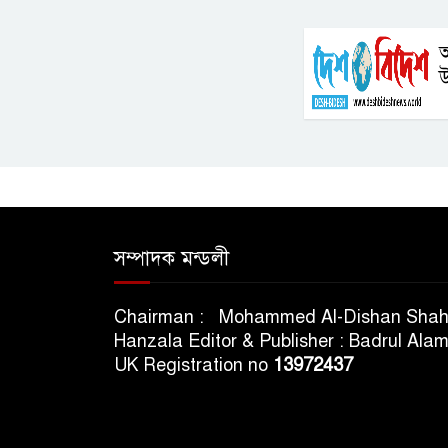
আ
উ
সম্পাদক মন্ডলী
Chairman : Mohammed Al-Dishan Sha
Hanzala Editor & Publisher : Badrul Ala
UK Registration no
13972437