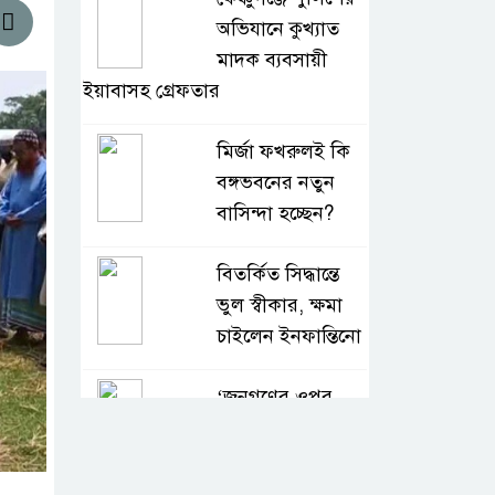
অভিযানে কুখ্যাত
মাদক ব্যবসায়ী
ইয়াবাসহ গ্রেফতার
মির্জা ফখরুলই কি
বঙ্গভবনের নতুন
বাসিন্দা হচ্ছেন?
বিতর্কিত সিদ্ধান্তে
ভুল স্বীকার, ক্ষমা
চাইলেন ইনফান্তিনো
‘জনগণের ওপর
জুলুমকারীদের আর
আস্ফালনের সুযোগ
হবে না’