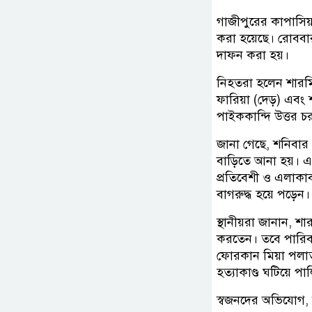
গাজীপুরের কাপাসিয়
করা হয়েছে। রোববার
দাফন করা হয়।
নিহতরা হলেন শারমিন
ফারিয়া (দেড়) এব
পাইককান্দি উত্তর চর
জানা গেছে, শনিবার 
বাড়িতে আনা হয়। এ
প্রতিবেশী ও এলাকা
বাগরুদ্ধ হয়ে পড়েন।
স্থানীয়রা জানান, শ
করতেন। তবে পারিব
ফোরকান মিয়া পলাত
হত্যাকাণ্ড ঘটিয়ে পা
স্বজনদের অভিযোগ, 