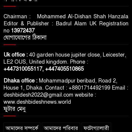
প্রধান আসামির মৃত্যুদণ্ড
Chairman : Mohammed Al-Dishan Shah Hanzala
Editor & Publisher : Badrul Alam UK Registration
ভারতের স্বাধীনতা দিবসকে ‘ইন্ডিয়া
no
13972437
ডে’ ঘোষণা যুক্তরাষ্ট্রের
যোগাযোগের ঠিকানা
তরুণদের আন্দোলনে মোদি সরকার
Uk office :
40 garden house jupiter close, Leicester,
দুর্বল হয়েছে: ওয়াংচুক
LE2 OUS, United kingdom. Phone :
+447310055117,
+447405510865
৫ দিনের নতুন কর্মসূচি ঘোষণা
Dhaka office :
Mohammadpur beribad, Road 2,
জামায়াত জোটের
House 1, Dhaka. Contact : +8801714492199 Email :
deshbidesh2022@gmail.com website :
www.deshbideshnews.world
ফুটার মেনু
আমাদের সম্পর্কে
আমাদের পরিবার
ফটোগ্যালারী