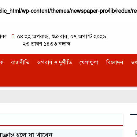
ic_html/wp-content/themes/newspaper-pro/lib/redux/re
াকা
০৪:২২ অপরাহ্ন, শুক্রবার, ০৭ অগাস্ট ২০২৬,
২৩ শ্রাবণ ১৪৩৩ বঙ্গাব্দ
িক
রাজনীতি
অপরাধ ও দুর্ণীতি
খেলাধুলা
বিনোদন
তথ্
্রান্ত হলে যা খাবেন