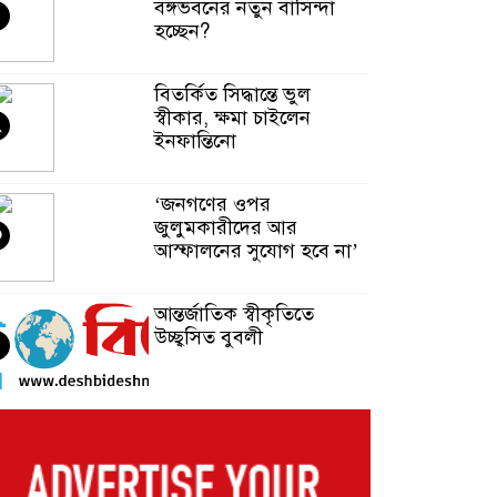
বঙ্গভবনের নতুন বাসিন্দা
হচ্ছেন?
বিতর্কিত সিদ্ধান্তে ভুল
স্বীকার, ক্ষমা চাইলেন
২
ইনফান্তিনো
‘জনগণের ওপর
জুলুমকারীদের আর
৩
আস্ফালনের সুযোগ হবে না’
আন্তর্জাতিক স্বীকৃতিতে
উচ্ছ্বসিত বুবলী
৪
দেশের ২৩তম রাষ্ট্রপতি
নির্বাচন ২০ আগস্ট : ইসি
৫