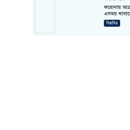
করোনায় আক্র
এসময় খাবারের
বিস্তারিত