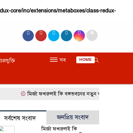
dux-core/inc/extensions/metaboxes/class-redux-
সব
যপ্রযুক্তি
HOME
মির্জা ফখরুলই কি বঙ্গভবনের নতুন বাসিন্দা হচ্ছেন?
জনপ্রিয় সংবাদ
সর্বশেষ সংবাদ
মির্জা ফখরুলই কি