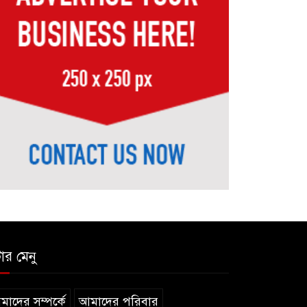
সিলেটে শিশু ফাহিমা হত্যা
মামলায় প্রধান আসামির
৬
মৃত্যুদণ্ড
ভারতের স্বাধীনতা দিবসকে
‘ইন্ডিয়া ডে’ ঘোষণা
৭
যুক্তরাষ্ট্রের
তরুণদের আন্দোলনে মোদি
সরকার দুর্বল হয়েছে:
৮
ওয়াংচুক
৫ দিনের নতুন কর্মসূচি
ঘোষণা জামায়াত জোটের
৯
টার মেনু
৪৮ ঘণ্টার মধ্যে ৬ জেলায়
াদের সম্পর্কে
আমাদের পরিবার