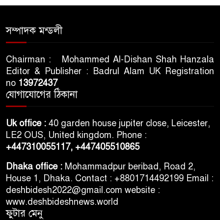
সিলেটে শিশু ফাহিমা হত্যা মামলায়
সম্পাদক মন্ডলী
প্রধান আসামির মৃত্যুদণ্ড
Chairman : Mohammed Al-Dishan Shah Hanzala
Editor & Publisher : Badrul Alam UK Registration
ভারতের স্বাধীনতা দিবসকে ‘ইন্ডিয়া
no
13972437
ডে’ ঘোষণা যুক্তরাষ্ট্রের
যোগাযোগের ঠিকানা
তরুণদের আন্দোলনে মোদি সরকার
Uk office :
40 garden house jupiter close, Leicester,
দুর্বল হয়েছে: ওয়াংচুক
LE2 OUS, United kingdom. Phone :
+447310055117,
+447405510865
৫ দিনের নতুন কর্মসূচি ঘোষণা
Dhaka office :
Mohammadpur beribad, Road 2,
জামায়াত জোটের
House 1, Dhaka. Contact : +8801714492199 Email :
deshbidesh2022@gmail.com website :
www.deshbideshnews.world
ফুটার মেনু