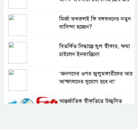
মির্জা ফখরুলই কি বঙ্গভবনের নতুন
বাসিন্দা হচ্ছেন?
বিতর্কিত সিদ্ধান্তে ভুল স্বীকার, ক্ষমা
চাইলেন ইনফান্তিনো
‘জনগণের ওপর জুলুমকারীদের আর
আস্ফালনের সুযোগ হবে না’
আন্তর্জাতিক স্বীকৃতিতে উচ্ছ্বসিত
বুবলী
দেশের ২৩তম রাষ্ট্রপতি নির্বাচন ২০
আগস্ট : ইসি