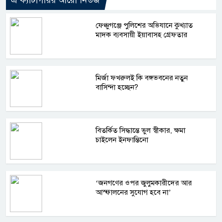
এ ক্যাটাগরির আরো নিউজ
ফেঞ্চুগঞ্জে পুলিশের অভিযানে কুখ্যাত
মাদক ব্যবসায়ী ইয়াবাসহ গ্রেফতার
মির্জা ফখরুলই কি বঙ্গভবনের নতুন
বাসিন্দা হচ্ছেন?
বিতর্কিত সিদ্ধান্তে ভুল স্বীকার, ক্ষমা
চাইলেন ইনফান্তিনো
‘জনগণের ওপর জুলুমকারীদের আর
আস্ফালনের সুযোগ হবে না’