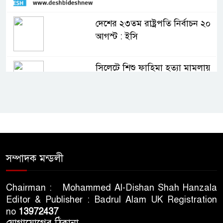
দেশের ২৩তম রাষ্ট্রপতি নির্বাচন ২০
আগস্ট : ইসি
সিলেটে শিশু ফাহিমা হত্যা মামলায়
প্রধান আসামির মৃত্যুদণ্ড
ভারতের স্বাধীনতা দিবসকে ‘ইন্ডিয়া
ডে’ ঘোষণা যুক্তরাষ্ট্রের
তরুণদের আন্দোলনে মোদি সরকার
সম্পাদক মন্ডলী
দুর্বল হয়েছে: ওয়াংচুক
Chairman : Mohammed Al-Dishan Shah Hanzala
Editor & Publisher : Badrul Alam UK Registration
৫ দিনের নতুন কর্মসূচি ঘোষণা
no
13972437
জামায়াত জোটের