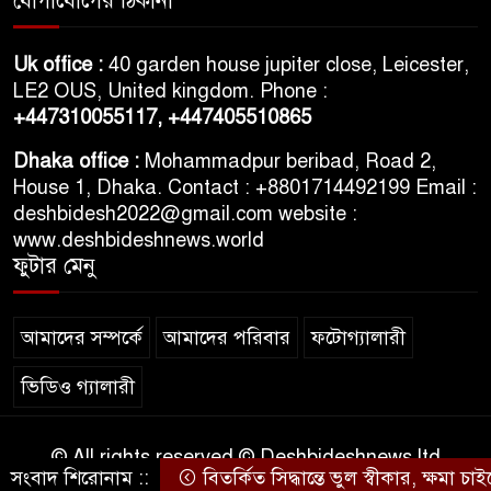
যোগাযোগের ঠিকানা
৪৮ ঘণ্টার মধ্যে ৬ জেলায় নিম্নাঞ্চল
Uk office :
40 garden house jupiter close, Leicester,
প্লাবিত হওয়ার শঙ্কা
LE2 OUS, United kingdom. Phone :
+447310055117,
+447405510865
দুই-তিন দিনের মধ্যে গ্যাসের
Dhaka office :
Mohammadpur beribad, Road 2,
পরিস্থিতি স্বাভাবিক হবে
House 1, Dhaka. Contact : +8801714492199 Email :
deshbidesh2022@gmail.com website :
www.deshbideshnews.world
ফুটার মেনু
আমাদের সম্পর্কে
আমাদের পরিবার
ফটোগ্যালারী
ভিডিও গ্যালারী
© All rights reserved © Deshbideshnews ltd
সংবাদ শিরোনাম ::
বিতর্কিত সিদ্ধান্তে ভুল স্বীকার, ক্ষমা চাই
Theme Developed BY
ThemesBazar.Com