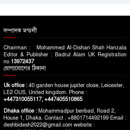
দেশের ২৩তম রাষ্ট্রপতি নির্বাচন ২০
আগস্ট : ইসি
সিলেটে শিশু ফাহিমা হত্যা মামলায়
সম্পাদক মন্ডলী
প্রধান আসামির মৃত্যুদণ্ড
Chairman : Mohammed Al-Dishan Shah Hanzala
Editor & Publisher : Badrul Alam UK Registration
ভারতের স্বাধীনতা দিবসকে ‘ইন্ডিয়া
no
13972437
ডে’ ঘোষণা যুক্তরাষ্ট্রের
যোগাযোগের ঠিকানা
তরুণদের আন্দোলনে মোদি সরকার
Uk office :
40 garden house jupiter close, Leicester,
দুর্বল হয়েছে: ওয়াংচুক
LE2 OUS, United kingdom. Phone :
+447310055117,
+447405510865
৫ দিনের নতুন কর্মসূচি ঘোষণা
Dhaka office :
Mohammadpur beribad, Road 2,
জামায়াত জোটের
House 1, Dhaka. Contact : +8801714492199 Email :
deshbidesh2022@gmail.com website :