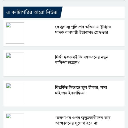
এ ক্যাটাগরির আরো নিউজ
ফেঞ্চুগঞ্জে পুলিশের অভিযানে কুখ্যাত
মাদক ব্যবসায়ী ইয়াবাসহ গ্রেফতার
মির্জা ফখরুলই কি বঙ্গভবনের নতুন
বাসিন্দা হচ্ছেন?
বিতর্কিত সিদ্ধান্তে ভুল স্বীকার, ক্ষমা
চাইলেন ইনফান্তিনো
‘জনগণের ওপর জুলুমকারীদের আর
আস্ফালনের সুযোগ হবে না’