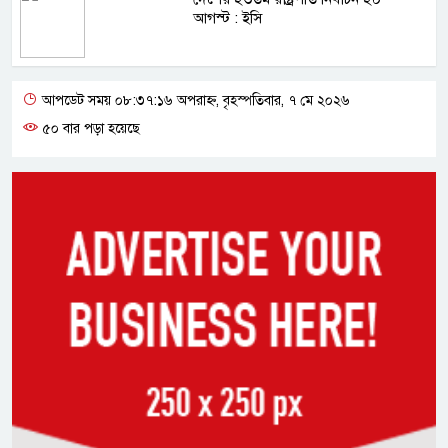
আগস্ট : ইসি
আপডেট সময় ০৮:৩৭:১৬ অপরাহ্ন, বৃহস্পতিবার, ৭ মে ২০২৬
৫০ বার পড়া হয়েছে