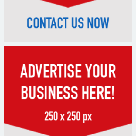
তরুণদের আন্দোলনে মোদি সরকার
দুর্বল হয়েছে: ওয়াংচুক
৫ দিনের নতুন কর্মসূচি ঘোষণা
জামায়াত জোটের