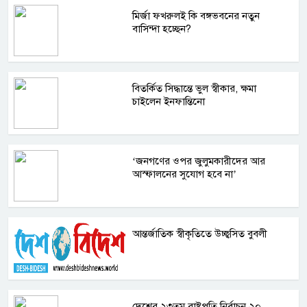
মির্জা ফখরুলই কি বঙ্গভবনের নতুন
বাসিন্দা হচ্ছেন?
বিতর্কিত সিদ্ধান্তে ভুল স্বীকার, ক্ষমা
চাইলেন ইনফান্তিনো
‘জনগণের ওপর জুলুমকারীদের আর
আস্ফালনের সুযোগ হবে না’
আন্তর্জাতিক স্বীকৃতিতে উচ্ছ্বসিত বুবলী
দেশের ২৩তম রাষ্ট্রপতি নির্বাচন ২০