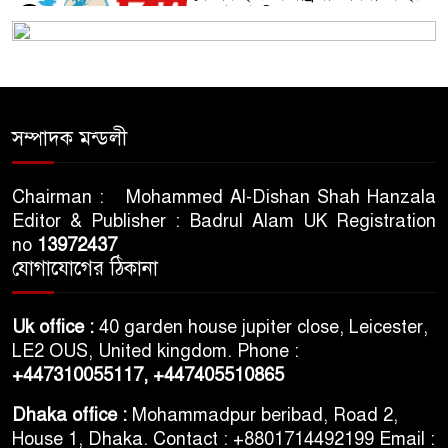
আগস্ট : ইসি
৫
সিলেটে শিশু ফাহিমা হত্যা মামলায়
প্রধান আসামির মৃত্যুদণ্ড
৬
সম্পাদক মন্ডলী
ভারতের স্বাধীনতা দিবসকে ‘ইন্ডিয়া
ডে’ ঘোষণা যুক্তরাষ্ট্রের
৭
Chairman : Mohammed Al-Dishan Shah Hanzala
Editor & Publisher : Badrul Alam UK Registration
no
13972437
তরুণদের আন্দোলনে মোদি সরকার
যোগাযোগের ঠিকানা
দুর্বল হয়েছে: ওয়াংচুক
৮
Uk office :
40 garden house jupiter close, Leicester,
৫ দিনের নতুন কর্মসূচি ঘোষণা
LE2 OUS, United kingdom. Phone :
জামায়াত জোটের
৯
+447310055117,
+447405510865
Dhaka office :
Mohammadpur beribad, Road 2,
House 1, Dhaka. Contact : +8801714492199 Email :
৪৮ ঘণ্টার মধ্যে ৬ জেলায় নিম্নাঞ্চল