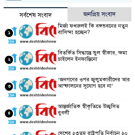
জনপ্রিয় সংবাদ
সর্বশেষ সংবাদ
মির্জা ফখরুলই কি বঙ্গভবনের নতুন
বাসিন্দা হচ্ছেন?
১
বিতর্কিত সিদ্ধান্তে ভুল স্বীকার, ক্ষমা
চাইলেন ইনফান্তিনো
২
‘জনগণের ওপর জুলুমকারীদের আর
আস্ফালনের সুযোগ হবে না’
৩
আন্তর্জাতিক স্বীকৃতিতে উচ্ছ্বসিত
বুবলী
৪
দেশের ২৩তম রাষ্ট্রপতি নির্বাচন ২০