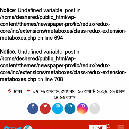
Notice
: Undefined variable: post in
/home/deshered/public_html/wp-
content/themes/newspaper-pro/lib/redux/redux-
core/inc/extensions/metaboxes/class-redux-extension-
metaboxes.php
on line
694
Notice
: Undefined variable: post in
/home/deshered/public_html/wp-
content/themes/newspaper-pro/lib/redux/redux-
core/inc/extensions/metaboxes/class-redux-extension-
metaboxes.php
on line
708
ঢাকা
০৭:৫৬ অপরাহ্ন, সোমবার, ১০ অগাস্ট ২০২৬, ২৬ শ্রাবণ
১৪৩৩ বঙ্গাব্দ
HOME