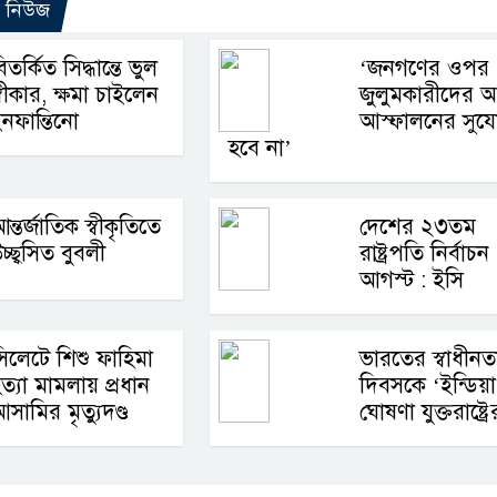
ো নিউজ
িতর্কিত সিদ্ধান্তে ভুল
‘জনগণের ওপর
্বীকার, ক্ষমা চাইলেন
জুলুমকারীদের 
নফান্তিনো
আস্ফালনের সুয
হবে না’
ন্তর্জাতিক স্বীকৃতিতে
দেশের ২৩তম
চ্ছ্বসিত বুবলী
রাষ্ট্রপতি নির্বাচ
আগস্ট : ইসি
িলেটে শিশু ফাহিমা
ভারতের স্বাধীনত
ত্যা মামলায় প্রধান
দিবসকে ‘ইন্ডিয়া
সামির মৃত্যুদণ্ড
ঘোষণা যুক্তরাষ্ট্রে