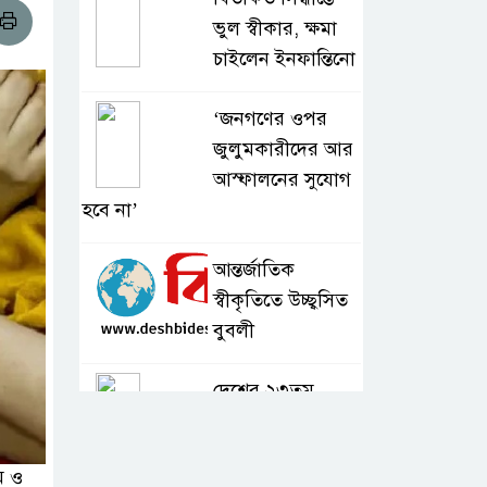
ভুল স্বীকার, ক্ষমা
চাইলেন ইনফান্তিনো
‘জনগণের ওপর
জুলুমকারীদের আর
আস্ফালনের সুযোগ
হবে না’
আন্তর্জাতিক
স্বীকৃতিতে উচ্ছ্বসিত
বুবলী
দেশের ২৩তম
রাষ্ট্রপতি নির্বাচন ২০
আগস্ট : ইসি
ম ও