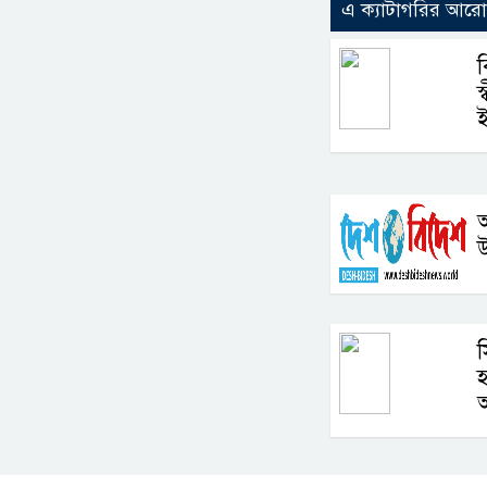
এ ক্যাটাগরির আর
ব
স
ই
আ
উ
স
হ
আ