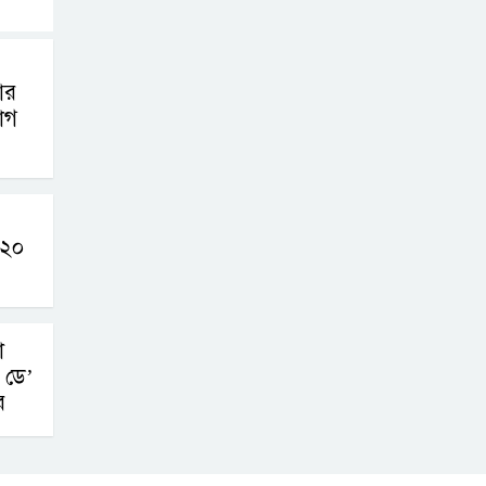
আর
োগ
ন ২০
া
 ডে’
র