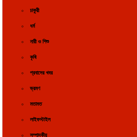
চাকুরী
ধর্ম
নারী ও শিশু
কৃষি
প্রবাসের খবর
ভ্রমণ
মতামত
লাইফস্টাইল
সম্পাদকীয়