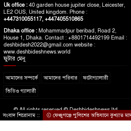
তরুণদের আন্দোলনে মোদি সরকার
Uk office :
40 garden house jupiter close, Leicester,
দুর্বল হয়েছে: ওয়াংচুক
LE2 OUS, United kingdom. Phone :
+447310055117,
+447405510865
৫ দিনের নতুন কর্মসূচি ঘোষণা
Dhaka office :
Mohammadpur beribad, Road 2,
জামায়াত জোটের
House 1, Dhaka. Contact : +8801714492199 Email :
deshbidesh2022@gmail.com website :
www.deshbideshnews.world
ফুটার মেনু
আমাদের সম্পর্কে
আমাদের পরিবার
ফটোগ্যালারী
ভিডিও গ্যালারী
© All rights reserved © Deshbideshnews ltd
সংবাদ শিরোনাম ::
ফেঞ্চুগঞ্জে পুলিশের অভিযানে কুখ্যাত মাদক
Theme Developed BY
ThemesBazar.Com