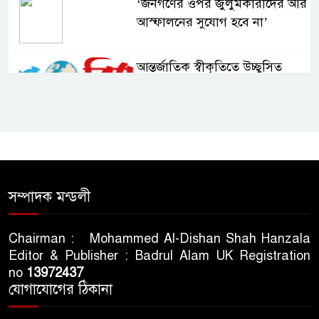
‘জনগণের ওপর জুলুমকারীদের আর
আস্ফালনের সুযোগ হবে না’
আন্তর্জাতিক স্বীকৃতিতে উচ্ছ্বসিত
বুবলী
দেশের ২৩তম রাষ্ট্রপতি নির্বাচন ২০
আগস্ট : ইসি
সিলেটে শিশু ফাহিমা হত্যা মামলায়
সম্পাদক মন্ডলী
প্রধান আসামির মৃত্যুদণ্ড
Chairman : Mohammed Al-Dishan Shah Hanzala
Editor & Publisher : Badrul Alam UK Registration
ভারতের স্বাধীনতা দিবসকে ‘ইন্ডিয়া
no
13972437
ডে’ ঘোষণা যুক্তরাষ্ট্রের
যোগাযোগের ঠিকানা