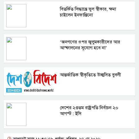
বিতর্কিত সিদ্ধান্তে ভুল স্বীকার, ক্ষমা
চাইলেন ইনফান্তিনো
‘জনগণের ওপর জুলুমকারীদের আর
আস্ফালনের সুযোগ হবে না’
আন্তর্জাতিক স্বীকৃতিতে উচ্ছ্বসিত বুবলী
দেশের ২৩তম রাষ্ট্রপতি নির্বাচন ২০
আগস্ট : ইসি