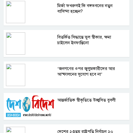
মির্জা ফখরুলই কি বঙ্গভবনের নতুন
বাসিন্দা হচ্ছেন?
বিতর্কিত সিদ্ধান্তে ভুল স্বীকার, ক্ষমা
চাইলেন ইনফান্তিনো
‘জনগণের ওপর জুলুমকারীদের আর
আস্ফালনের সুযোগ হবে না’
আন্তর্জাতিক স্বীকৃতিতে উচ্ছ্বসিত বুবলী
দেশের ২৩তম রাষ্ট্রপতি নির্বাচন ২০