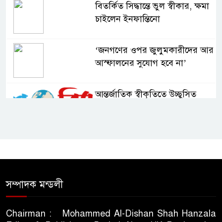
বিতর্কিত সিদ্ধান্তে ভুল স্বীকার, ক্ষমা
চাইলেন ইনফান্তিনো
‘জনগণের ওপর জুলুমকারীদের আর
আস্ফালনের সুযোগ হবে না’
আন্তর্জাতিক স্বীকৃতিতে উচ্ছ্বসিত
বুবলী
দেশের ২৩তম রাষ্ট্রপতি নির্বাচন ২০
আগস্ট : ইসি
সিলেটে শিশু ফাহিমা হত্যা মামলায়
সম্পাদক মন্ডলী
প্রধান আসামির মৃত্যুদণ্ড
Chairman : Mohammed Al-Dishan Shah Hanzala