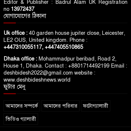
Editor & Publisher : Badrul Alam UK Registration
ভারতের স্বাধীনতা দিবসকে ‘ইন্ডিয়া
no
13972437
ডে’ ঘোষণা যুক্তরাষ্ট্রের
যোগাযোগের ঠিকানা
তরুণদের আন্দোলনে মোদি সরকার
Uk office :
40 garden house jupiter close, Leicester,
দুর্বল হয়েছে: ওয়াংচুক
LE2 OUS, United kingdom. Phone :
+447310055117,
+447405510865
৫ দিনের নতুন কর্মসূচি ঘোষণা
Dhaka office :
Mohammadpur beribad, Road 2,
জামায়াত জোটের
House 1, Dhaka. Contact : +8801714492199 Email :
deshbidesh2022@gmail.com website :
www.deshbideshnews.world
ফুটার মেনু
আমাদের সম্পর্কে
আমাদের পরিবার
ফটোগ্যালারী
ভিডিও গ্যালারী