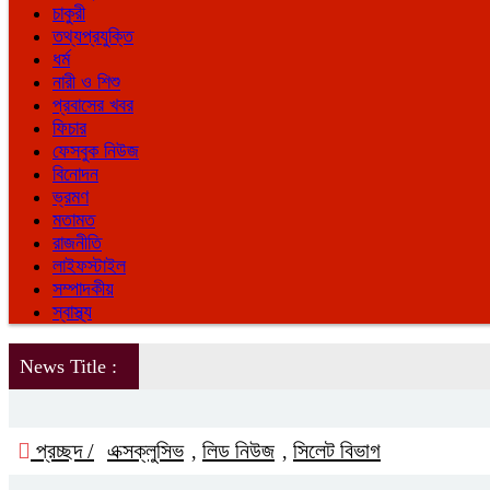
চাকুরী
তথ্যপ্রযুক্তি
ধর্ম
নারী ও শিশু
প্রবাসের খবর
ফিচার
ফেসবুক নিউজ
বিনোদন
ভ্রমণ
মতামত
রাজনীতি
লাইফস্টাইল
সম্পাদকীয়
স্বাস্থ্য
News Title :
প্রচ্ছদ /
এক্সক্লুসিভ
লিড নিউজ
সিলেট বিভাগ
,
,