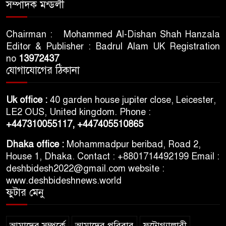
ভারতের স্বাধীনতা দিবসকে ‘ইন্ডিয়া
সম্পাদক মন্ডলী
ডে’ ঘোষণা যুক্তরাষ্ট্রের
Chairman : Mohammed Al-Dishan Shah Hanzala
Editor & Publisher : Badrul Alam UK Registration
তরুণদের আন্দোলনে মোদি সরকার
no
13972437
দুর্বল হয়েছে: ওয়াংচুক
যোগাযোগের ঠিকানা
৫ দিনের নতুন কর্মসূচি ঘোষণা
Uk office :
40 garden house jupiter close, Leicester,
জামায়াত জোটের
LE2 OUS, United kingdom. Phone :
+447310055117,
+447405510865
৪৮ ঘণ্টার মধ্যে ৬ জেলায় নিম্নাঞ্চল
Dhaka office :
Mohammadpur beribad, Road 2,
প্লাবিত হওয়ার শঙ্কা
House 1, Dhaka. Contact : +8801714492199 Email :
deshbidesh2022@gmail.com website :
www.deshbideshnews.world
ফুটার মেনু
আমাদের সম্পর্কে
আমাদের পরিবার
ফটোগ্যালারী