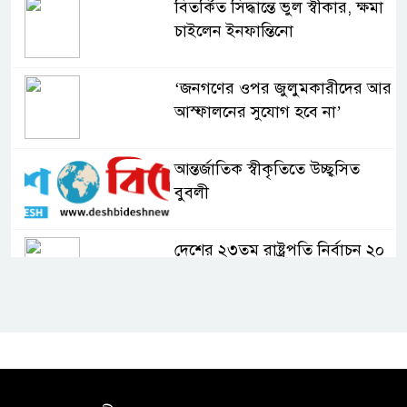
বিতর্কিত সিদ্ধান্তে ভুল স্বীকার, ক্ষমা
চাইলেন ইনফান্তিনো
‘জনগণের ওপর জুলুমকারীদের আর
আস্ফালনের সুযোগ হবে না’
আন্তর্জাতিক স্বীকৃতিতে উচ্ছ্বসিত
বুবলী
দেশের ২৩তম রাষ্ট্রপতি নির্বাচন ২০
আগস্ট : ইসি
সিলেটে শিশু ফাহিমা হত্যা মামলায়
প্রধান আসামির মৃত্যুদণ্ড