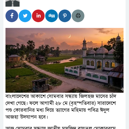
বাংলাদেশের আকাশে সোমবার সন্ধ্যায় জিলহজ মাসের চাঁদ
দেখা গেছে। ফলে আগামী ২৮ মে (বৃহস্পতিবার) সারাদেশে
পশু কোরবানির মধ্য দিয়ে ত্যাগের মহিমায় পবিত্র ঈদুল
আজহা উদযাপন হবে।
আজ সোমবার সন্ধ্যায় জাতীয় মসজিদ বায়তুল মোকাররমে