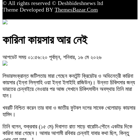
© All rights reserved © Deshbideshnews ltd
Theme Developed BY
ThemesBazar.Com
কারিনা কায়সার আর নেই
আপডেট সময় ০১:৫৬:২০ পূর্বাহ্ন, শনিবার, ১৬ মে ২০২৬
লিভারসংক্রান্ত জটিলতায় মারা গেছেন কনটেন্ট ক্রিয়েটর ও অভিনেত্রী কারিনা
কায়সার (ইন্না লিল্লাহি ওয়া ইন্না ইলাইহি রাজিউন)। উন্নত চিকিৎসার জন্য
ভারতের চেন্নাইয়ে নেওয়ার পর আজ সেখানে চিকিৎসাধীন অবস্থায় তিনি মারা
যান।
খবরটি নিশ্চিত করেন তার বাবা ও জাতীয় ফুটবল দলের সাবেক খেলোয়াড় কায়সার
হামিদ।
তিনি বলেন, শুক্রবার (১৫ মে) দিবাগত রাত সাড়ে বারোটা-পৌনে একটার দিকে
কারিনা মারা গেছেন। আমার আগামী রবিবার চেন্নাই যাবার কথা ছিল, কিন্তু
এখন তো আর…!