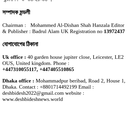
সম্পাদক মন্ডলী
Chairman : Mohammed Al-Dishan Shah Hanzala Editor
& Publisher : Badrul Alam UK Registration no
13972437
যোগাযোগের ঠিকানা
Uk office :
40 garden house jupiter close, Leicester, LE2
OUS, United kingdom. Phone :
+447310055117,
+447405510865
Dhaka office :
Mohammadpur beribad, Road 2, House 1,
Dhaka. Contact : +8801714492199 Email :
deshbidesh2022@gmail.com website :
www.deshbideshnews.world