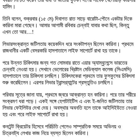
খবরটি নিশ্চিত করেন তার বাবা ও জাতীয় ফুটবল দলের সাবেক খেলোয়াড় কায়সার
হামিদ।
তিনি বলেন, শুক্রবার (১৫ মে) দিবাগত রাত সাড়ে বারোটা-পৌনে একটার দিকে
কারিনা মারা গেছেন। আমার আগামী রবিবার চেন্নাই যাবার কথা ছিল, কিন্তু
এখন তো আর…!
লিভারসংক্রান্ত জটিলতায় কয়েকদিন ধরে সংকটাপন্ন ছিলেন কারিনা। প্রথমে
রাজধানীর একটি বেসরকারি হাসপাতালে লাইফ সাপোর্টে রাখা হয় তাকে।
পরে উন্নত চিকিৎসার জন্য গত সোমবার রাতে এয়ার অ্যাম্বুলেন্সে ভারতের
চেন্নাই নেওয়া হয়। সেখানে ভেলোরের খ্রিষ্টান মেডিক্যাল কলেজ (সিএমসি)
হাসপাতালে তার চিকিৎসা চলছিল। চিকিৎসকেরা প্রথমে তার ফুসফুসের চিকিৎসা
শুরু করেছিলেন। এরপর লিভার ট্রান্সপ্ল্যান্টের প্রস্তুতিও চলছিল।
পরিবার সূত্রে জানা যায়, প্রথমে জ্বরে আক্রান্ত হন কারিনা। পরে তার শরীরে
সংক্রমণ ধরা পড়ে। একই সঙ্গে হেপাটাইটিস এ এবং ই-জনিত জটিলতায় তার
লিভার ফেইলিউর দেখা দেয়। অবস্থার অবনতি হলে তাকে আইসিইউতে নেওয়া
হয় এবং পরে লাইফ সাপোর্টে রাখা হয়।
কনটেন্ট ক্রিয়েটর হিসেবে পরিচিতি পেলেও সাম্প্রতিক সময়ে অভিনয় ও
চিত্রনাট্য লেখার কাজ নিয়ে ব্যস্ত ছিলেন কারিনা।