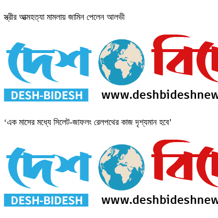
স্ত্রীর আত্মহত্যা মামলায় জামিন পেলেন আলভী
‘এক মাসের মধ্যে সিলেট-জাফলং রেলপথের কাজ দৃশ্যমান হবে’