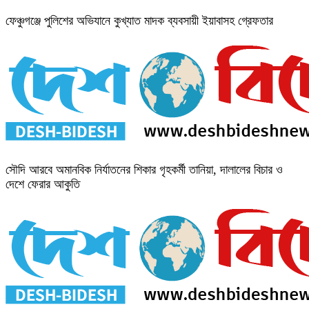
ফেঞ্চুগঞ্জে পুলিশের অভিযানে কুখ্যাত মাদক ব্যবসায়ী ইয়াবাসহ গ্রেফতার
সৌদি আরবে অমানবিক নির্যাতনের শিকার গৃহকর্মী তানিয়া, দালালের বিচার ও
দেশে ফেরার আকুতি