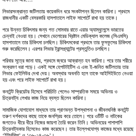
লিভারসংক্রান্ত জটিলতায় কয়েকদিন ধরে সংকটাপন্ন ছিলেন কারিনা। প্রথমে
রাজধানীর একটি বেসরকারি হাসপাতালে লাইফ সাপোর্টে রাখা হয় তাকে।
পরে উন্নত চিকিৎসার জন্য গত সোমবার রাতে এয়ার অ্যাম্বুলেন্সে ভারতের
চেন্নাই নেওয়া হয়। সেখানে ভেলোরের খ্রিষ্টান মেডিক্যাল কলেজ (সিএমসি)
হাসপাতালে তার চিকিৎসা চলছিল। চিকিৎসকেরা প্রথমে তার ফুসফুসের চিকিৎসা
শুরু করেছিলেন। এরপর লিভার ট্রান্সপ্ল্যান্টের প্রস্তুতিও চলছিল।
পরিবার সূত্রে জানা যায়, প্রথমে জ্বরে আক্রান্ত হন কারিনা। পরে তার শরীরে
সংক্রমণ ধরা পড়ে। একই সঙ্গে হেপাটাইটিস এ এবং ই-জনিত জটিলতায় তার
লিভার ফেইলিউর দেখা দেয়। অবস্থার অবনতি হলে তাকে আইসিইউতে নেওয়া
হয় এবং পরে লাইফ সাপোর্টে রাখা হয়।
কনটেন্ট ক্রিয়েটর হিসেবে পরিচিতি পেলেও সাম্প্রতিক সময়ে অভিনয় ও
চিত্রনাট্য লেখার কাজ নিয়ে ব্যস্ত ছিলেন কারিনা।
সামাজিক যোগাযোগ মাধ্যমে তার প্রাণবন্ত উপস্থাপনা ও জীবনঘনিষ্ঠ কনটেন্ট
তরুণ দর্শকদের কাছে তাকে জনপ্রিয় করে তোলে। পরে ওটিটি ও নাটকের
জগতেও ধীরে ধীরে নিজের জায়গা তৈরি করেন তিনি। অভিনয়ের পাশাপাশি
চিত্রনাট্যকার হিসেবেও কাজ করেছেন। তার উল্লেখযোগ্য কাজের মধ্যে রয়েছে
‘ইন্টার্নশিপ’ ও ‘৩৬-২৪-৩৬’।