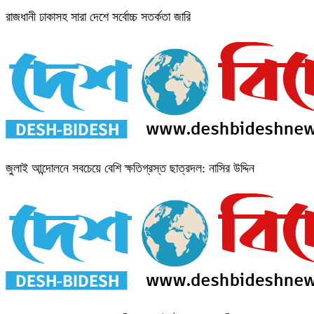
রাজধানী ঢাকাসহ সারা দেশে সর্বোচ্চ সতর্কতা জা‌রি
জুলাই আন্দোলনে সবচেয়ে বেশি ক্ষতিগ্রস্ত ছাত্রদল: নাসির উদ্দিন