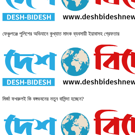
ফেঞ্চুগঞ্জে পুলিশের অভিযানে কুখ্যাত মাদক ব্যবসায়ী ইয়াবাসহ গ্রেফতার
মির্জা ফখরুলই কি বঙ্গভবনের নতুন বাসিন্দা হচ্ছেন?