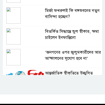
মির্জা ফখরুলই কি বঙ্গভবনের নতুন
বাসিন্দা হচ্ছেন?
বিতর্কিত সিদ্ধান্তে ভুল স্বীকার, ক্ষমা
চাইলেন ইনফান্তিনো
‘জনগণের ওপর জুলুমকারীদের আর
আস্ফালনের সুযোগ হবে না’
আন্তর্জাতিক স্বীকৃতিতে উচ্ছ্বসিত
বুবলী
দেশের ২৩তম রাষ্ট্রপতি নির্বাচন ২০
আগস্ট : ইসি