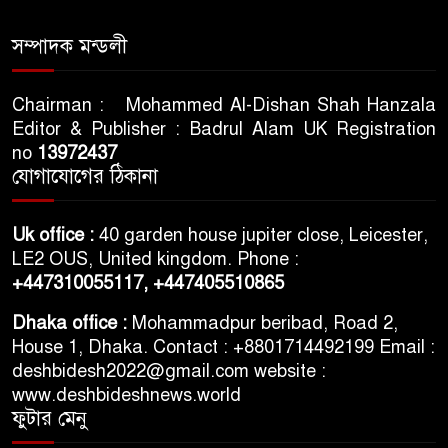
সিলেটে শিশু ফাহিমা হত্যা মামলায়
সম্পাদক মন্ডলী
প্রধান আসামির মৃত্যুদণ্ড
Chairman : Mohammed Al-Dishan Shah Hanzala
Editor & Publisher : Badrul Alam UK Registration
ভারতের স্বাধীনতা দিবসকে ‘ইন্ডিয়া
no
13972437
ডে’ ঘোষণা যুক্তরাষ্ট্রের
যোগাযোগের ঠিকানা
তরুণদের আন্দোলনে মোদি সরকার
Uk office :
40 garden house jupiter close, Leicester,
দুর্বল হয়েছে: ওয়াংচুক
LE2 OUS, United kingdom. Phone :
+447310055117,
+447405510865
৫ দিনের নতুন কর্মসূচি ঘোষণা
Dhaka office :
Mohammadpur beribad, Road 2,
জামায়াত জোটের
House 1, Dhaka. Contact : +8801714492199 Email :
deshbidesh2022@gmail.com website :
www.deshbideshnews.world
ফুটার মেনু