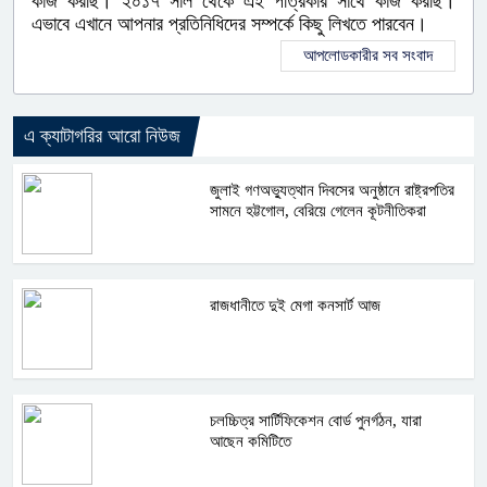
কাজ করছি। ২০১৭ সাল থেকে এই পত্রিকার সাথে কাজ করছি।
এভাবে এখানে আপনার প্রতিনিধিদের সম্পর্কে কিছু লিখতে পারবেন।
আপলোডকারীর সব সংবাদ
এ ক্যাটাগরির আরো নিউজ
জুলাই গণঅভ্যুত্থান দিবসের অনুষ্ঠানে রাষ্ট্রপতির
সামনে হট্টগোল, বেরিয়ে গেলেন কূটনীতিকরা
রাজধানীতে দুই মেগা কনসার্ট আজ
চলচ্চিত্র সার্টিফিকেশন বোর্ড পুনর্গঠন, যারা
আছেন কমিটিতে