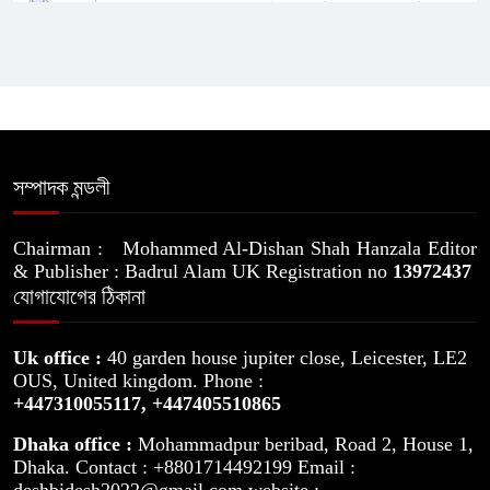
‘অহেতুক ইস্যু তৈরি করে দেশে অস্থিরতা
সৃষ্টির অপচেষ্টা চলছে’
স্বামীসহ কারাগারে সেই শান্তা ফারজানা
সম্পাদক মন্ডলী
জুলাই স্মৃতি জাদুঘরের বিভিন্ন গ্যালারি ও
প্রদর্শনী ঘুরে দেখলেন প্রধানমন্ত্রী
Chairman : Mohammed Al-Dishan Shah Hanzala Editor
& Publisher : Badrul Alam UK Registration no
13972437
যোগাযোগের ঠিকানা
গোপালগঞ্জে ১৫ আগস্ট পর্যন্ত বিজিবি
মোতায়েন
Uk office :
40 garden house jupiter close, Leicester, LE2
OUS, United kingdom. Phone :
যুক্তরাষ্ট্রকে শিগগিরই মধ্যপ্রাচ্য ছাড়তে
+447310055117,
+447405510865
হবে: ইরান
Dhaka office :
Mohammadpur beribad, Road 2, House 1,
Dhaka. Contact : +8801714492199 Email :
deshbidesh2022@gmail.com website :